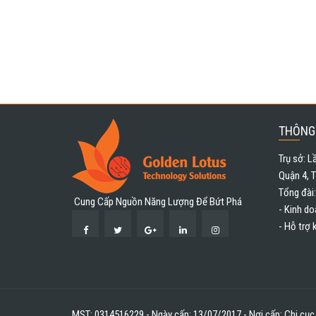
THÔNG 
Trụ sở: L
Quận 4, 
Tổng đài
Cung Cấp Nguồn Năng Lượng Để Bứt Phá
- Kinh do
- Hỗ trợ 
MST: 0314516229 - Ngày cấp: 13/07/2017 - Nơi cấp: Chi cụ