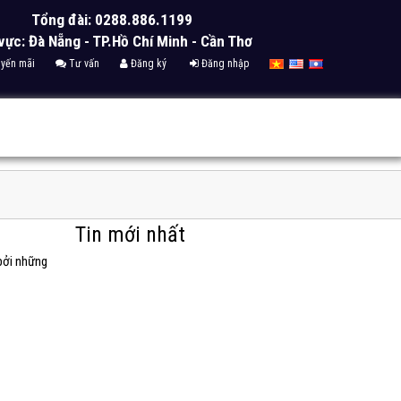
Tổng đài: 0288.886.1199
vực: Đà Nẵng - TP.Hồ Chí Minh - Cần Thơ
yến mãi
Tư vấn
Đăng ký
Đăng nhập
Tin mới nhất
bởi những