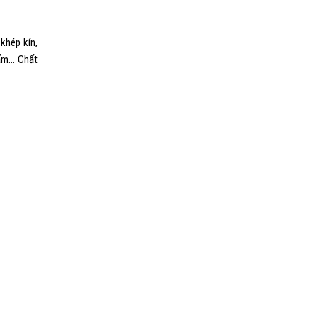
khép kín,
m... Chất