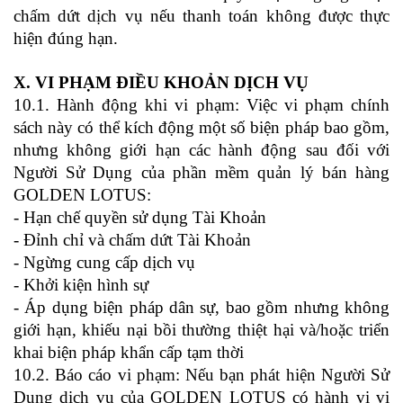
chấm dứt dịch vụ nếu thanh toán không được thực
hiện đúng hạn.
X. VI PHẠM ĐIỀU KHOẢN DỊCH VỤ
10.1. Hành động khi vi phạm: Việc vi phạm chính
sách này có thể kích động một số biện pháp bao gồm,
nhưng không giới hạn các hành động sau đối với
Người Sử Dụng của phần mềm quản lý bán hàng
GOLDEN LOTUS:
- Hạn chế quyền sử dụng Tài Khoản
- Đỉnh chỉ và chấm dứt Tài Khoản
- Ngừng cung cấp dịch vụ
- Khởi kiện hình sự
- Áp dụng biện pháp dân sự, bao gồm nhưng không
giới hạn, khiếu nại bồi thường thiệt hại và/hoặc triển
khai biện pháp khẩn cấp tạm thời
10.2. Báo cáo vi phạm: Nếu bạn phát hiện Người Sử
Dụng dịch vụ của GOLDEN LOTUS có hành vi vi