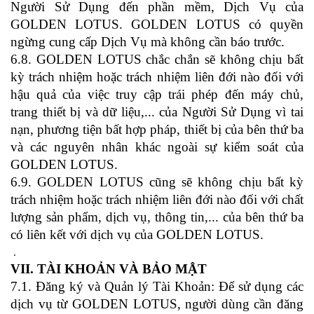
Người Sử Dụng đến phần mềm, Dịch Vụ của
GOLDEN LOTUS. GOLDEN LOTUS có quyền
ngừng cung cấp Dịch Vụ mà không cần báo trước.
6.8. GOLDEN LOTUS chắc chắn sẽ không chịu bất
kỳ trách nhiệm hoặc trách nhiệm liên đới nào đối với
hậu quả của việc truy cập trái phép đến máy chủ,
trang thiết bị và dữ liệu,... của Người Sử Dụng vì tai
nạn, phương tiện bất hợp pháp, thiết bị của bên thứ ba
và các nguyên nhân khác ngoài sự kiểm soát của
GOLDEN LOTUS.
6.9. GOLDEN LOTUS cũng sẽ không chịu bất kỳ
trách nhiệm hoặc trách nhiệm liên đới nào đối với chất
lượng sản phẩm, dịch vụ, thông tin,... của bên thứ ba
có liên kết với dịch vụ của GOLDEN LOTUS.
.
VII. TÀI KHOẢN VÀ BẢO MẬT
7.1. Đăng ký và Quản lý Tài Khoản: Để sử dụng các
dịch vụ từ GOLDEN LOTUS, người dùng cần đăng