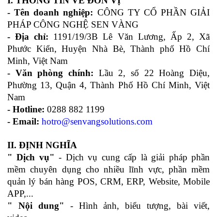
I. THÔNG TIN VỀ ĐƠN VỊ
- Tên doanh nghiệp:
CÔNG TY CỔ PHẦN GIẢI
PHÁP CÔNG NGHỆ SEN VÀNG
- Địa chỉ:
1191/19/3B Lê Văn Lương, Ấp 2, Xã
Phước Kiển, Huyện Nhà Bè, Thành phố Hồ Chí
Minh, Việt Nam
- Văn phòng chính:
Lầu 2, số 22 Hoàng Diệu,
Phường 13, Quận 4, Thành Phố Hồ Chí Minh, Việt
Nam
- Hotline:
0288 882 1199
- Email:
hotro@senvangsolutions.com
II. ĐỊNH NGHĨA
" Dịch vụ"
- Dịch vụ cung cấp là giải pháp phần
mềm chuyên dụng cho nhiều lĩnh vực, phần mềm
quản lý bán hàng POS, CRM, ERP, Website, Mobile
APP,...
" Nội dung"
- Hình ảnh, biểu tượng, bài viết,