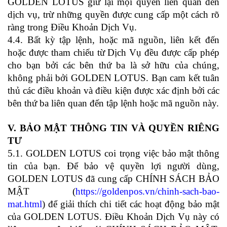
GOLDEN LOTUS giữ lại mọi quyền liên quan đến
dịch vụ, trừ những quyền được cung cấp một cách rõ
ràng trong Điều Khoản Dịch Vụ.
4.4. Bất kỳ tập lệnh, hoặc mã nguồn, liên kết đến
hoặc được tham chiếu từ Dịch Vụ đều được cấp phép
cho bạn bởi các bên thứ ba là sở hữu của chúng,
không phải bởi GOLDEN LOTUS. Bạn cam kết tuân
thủ các điều khoản và điều kiện được xác định bởi các
bên thứ ba liên quan đến tập lệnh hoặc mã nguồn này.
V. BẢO MẬT THÔNG TIN VÀ QUYỀN RIÊNG
TƯ
5.1. GOLDEN LOTUS coi trọng việc bảo mật thông
tin của bạn. Để bảo vệ quyền lợi người dùng,
GOLDEN LOTUS đã cung cấp CHÍNH SÁCH BẢO
MẬT (
https://goldenpos.vn/chinh-sach-bao-
mat.html
) để giải thích chi tiết các hoạt động bảo mật
của GOLDEN LOTUS. Điều Khoản Dịch Vụ này có