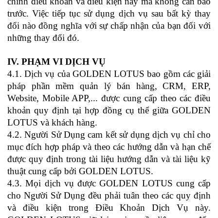
chỉnh điều khoản và điều kiện này mà không càn báo
trước. Việc tiếp tục sử dụng dịch vụ sau bất kỳ thay
đổi nào đồng nghĩa với sự chấp nhận của bạn đối với
những thay đổi đó.
IV. PHẠM VI DỊCH VỤ
4.1. Dịch vụ của GOLDEN LOTUS bao gồm các giải
pháp phần mềm quản lý bán hàng, CRM, ERP,
Website, Mobile APP,... được cung cấp theo các điều
khoản quy định tại hợp đồng cụ thể giữa GOLDEN
LOTUS và khách hàng.
4.2. Người Sử Dụng cam kết sử dụng dịch vụ chỉ cho
mục đích hợp pháp và theo các hướng dẫn và hạn chế
được quy định trong tài liệu hướng dẫn và tài liệu kỹ
thuật cung cấp bởi GOLDEN LOTUS.
4.3. Mọi dịch vụ được GOLDEN LOTUS cung cấp
cho Người Sử Dụng đều phải tuân theo các quy định
và điều kiện trong Điều Khoản Dịch Vụ này.